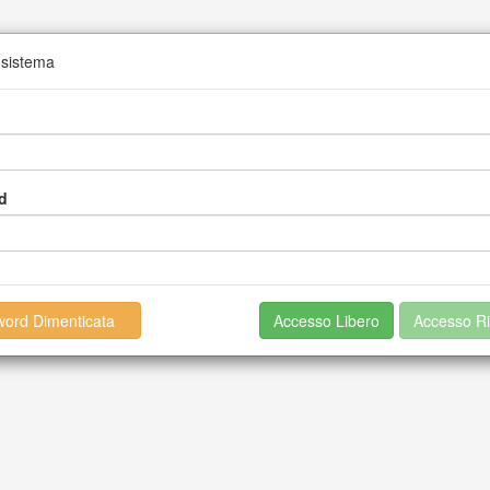
 sistema
d
ord Dimenticata
Accesso Libero
Accesso Ri